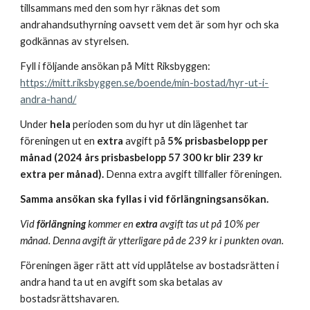
tillsammans med den som hyr räknas det som
andrahandsuthyrning oavsett vem det är som hyr och ska
godkännas av styrelsen.
Fyll i följande ansökan på Mitt Riksbyggen:
https://mitt.riksbyggen.se/boende/min-bostad/hyr-ut-i-
andra-hand/
Under
hela
perioden som du hyr ut din lägenhet tar
föreningen ut en
extra
avgift på
5% prisbasbelopp per
månad (2024 års prisbasbelopp 57 300 kr blir 239 kr
extra per månad).
Denna extra avgift tillfaller föreningen.
Samma ansökan ska fyllas i vid förlängningsansökan.
Vid
förlängning
kommer en
extra
avgift tas ut på 10% per
månad. Denna avgift är ytterligare på de 239 kr i punkten ovan.
Föreningen äger rätt att vid upplåtelse av bostadsrätten i
andra hand ta ut en avgift som ska betalas av
bostadsrättshavaren.