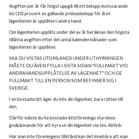
Avgiften per år får högst uppgå till ett belopp motsvarande
tio (10) procent av gällande prisbasbelopp för året
lägenheten är upplåten i andra hand.
Om lägenheten upplåts under del av år beräknas den högsta
tillåtna avgiften efter det antal kalendermånader som
lägenheten är upplåten.
SKA DU VISTAS UTOMLANDS UNDER UTHYRNINGEN
MÅSTE DU ÄVEN FYLLA I SISTA SIDAN "FULLMAKT VID
ANDRAHANDSUPPLÅTELSE AV LÄGENHET" OCH GE
FULLMAKT TILL EN PERSON SOM BEFINNER SIG I
SVERIGE.
I en bostadsrätt äger du inte din lägenhet, bara rätten till
den.
Därför måste du ha bostadsrättsförenings styrelses
godkännande för att hyra ut din lägenhet via tex. Airbnb.
Har man inte föreningens tillstånd kan det innebära att man